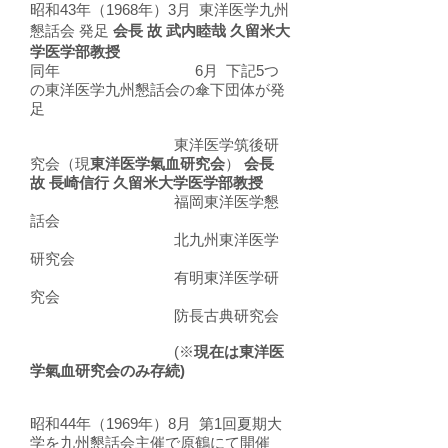
昭和
43年（1968年）
3月 東洋医学九州
懇話会 発足
会長 故 武内睦哉 久留米大
学医学部教授
同年 6月
下記5つ
の東洋医学九州懇話会の傘下団体が発
足
東洋医学筑後研
究会（現
東洋医学氣血研究会
）
会長
故 長崎信行 久留米大学医学部教授
福岡東洋医学懇
話会
北九州東洋医学
研究会
有明東洋医学研
究会
防長古典研究会
(※
現在は東洋医
学氣血研究会のみ存続)
昭和44年（1969年）8月 第1回夏期大
学を九州懇話会主催で原鶴にて開催