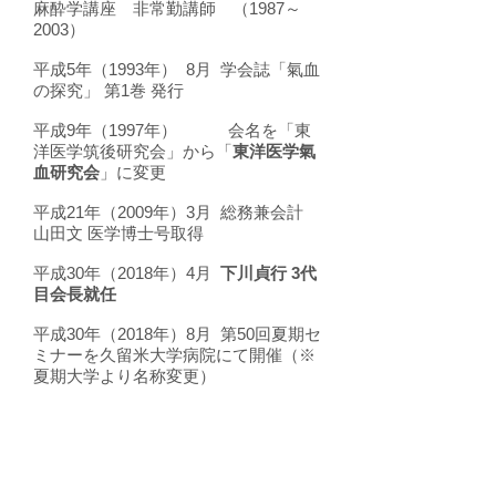
麻酔学講座 非常勤講師 （1987～
2003）
平成5年（1993年） 8月 学会誌「氣血
の探究」 第1巻 発行
平成9年（1997年） 会名を「東
洋医学筑後研究会」から「
東洋医学氣
血研究会
」に変更
平成21年（2009年）3月 総務兼会計
山田文 医学博士号取得
平成30年（2018年）4月
下川貞行 3代
目会長就任
平成30年（2018年）8月 第50回夏期セ
ミナーを久留米大学病院にて開催（※
夏期大学より名称変更）