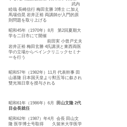
武内
睦哉 長崎信行 梅田玄勝 3博士 に加え
馬場伯晃 岩井正裕 両講師が入門的原
則問題を取り上げる
昭和45年（1970年）8月 第2回夏期大
学を二日市にて開催
前田実 小曾戸丈夫
岩井正裕 梅田玄勝 4氏講演と東西両医
学の立場からペインクリニックセミナ
ーを行う
昭和57年（1982年）11月 代表幹事 田
山基隆 日本国天皇より勲五等に叙され
雙光旭日章を授与される
昭和61年（1986年）6月
田山文隆 2代
目会長就任
​昭和62年（1987）年4月 会長 田山文
隆 医学博士号取得 久留米大学医学